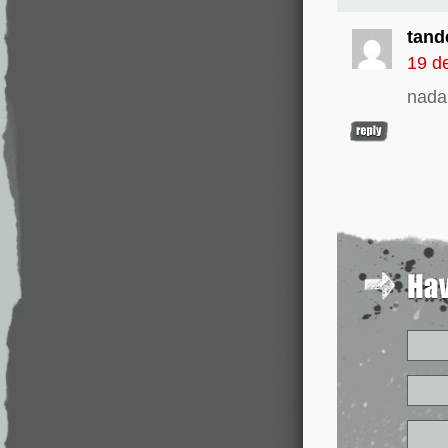
tand
19 d
nada