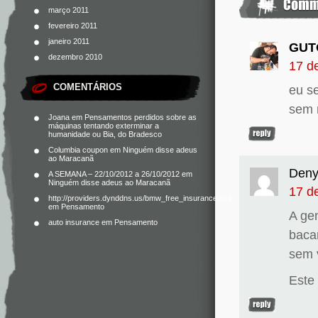
março 2011
fevereiro 2011
janeiro 2011
GUT
dezembro 2010
17 d
COMENTÁRIOS
eu s
sem 
Joana
em
Pensamentos perdidos sobre as
máquinas tentando exterminar a
humanidade ou Bia, do Bradesco
Columbia coupon
em
Ninguém disse adeus
ao Maracanã
Deny
A SEMANA – 22/10/2012 a 26/10/2012
em
Ninguém disse adeus ao Maracanã
17 d
http://providers.dynddns.us/bmw_free_insurance.xml
em
Pensamento
A ge
auto insurance
em
Pensamento
baca
sem 
Este