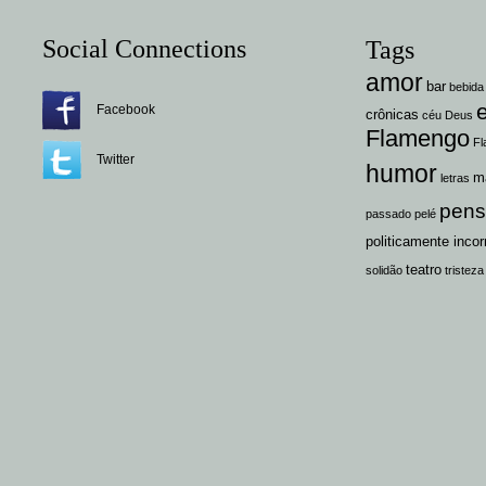
Social Connections
Tags
amor
bar
bebida
Facebook
crônicas
céu
Deus
Flamengo
Fl
Twitter
humor
m
letras
pen
passado
pelé
politicamente incor
teatro
solidão
tristeza