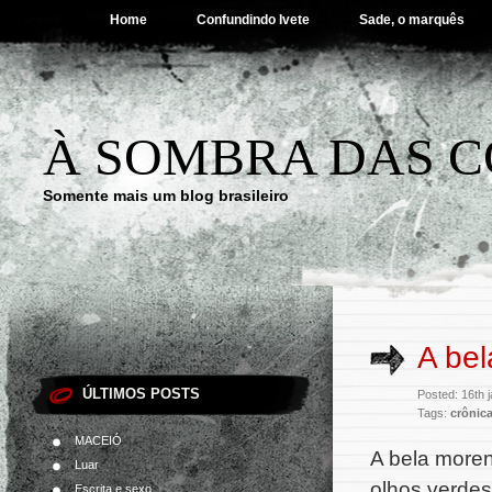
Home
Confundindo Ivete
Sade, o marquês
À SOMBRA DAS C
Somente mais um blog brasileiro
A bel
ÚLTIMOS POSTS
Posted: 16th 
Tags:
crônic
MACEIÓ
A bela more
Luar
olhos verdes
Escrita e sexo