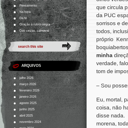
Pensamento
que circula p
Na hora
da PUC esp
Da fé
sorrisos e d
Oração à rubro-negra
todos, inclus
Das cinzas, carnaval
próprio Ken
boquiabertos
minha
direç
verdade, fal
ARQUIVOS
tom de impos
julho 2026
– Sou posse
março 2026
fevereiro 2026
janeiro 2026
Eu, mortal, 
agosto 2025
coisa, não h
junho 2025
disse nada. 
abril 2025
novembro 2024
morena, tod