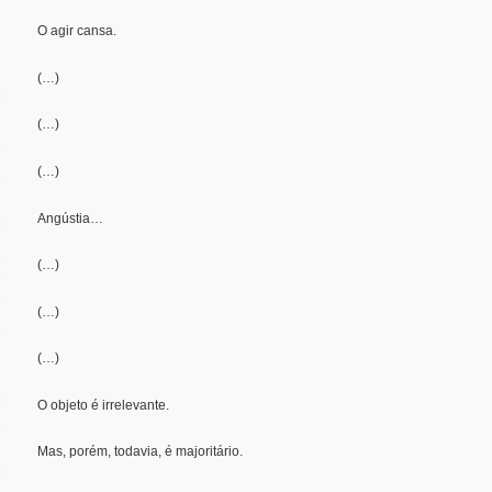
O agir cansa.
(…)
(…)
(…)
Angústia…
(…)
(…)
(…)
O objeto é irrelevante.
Mas, porém, todavia, é majoritário.