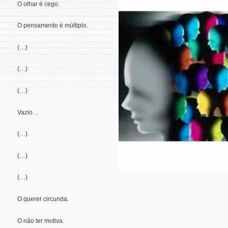
O olhar é cego.
O pensamento é múltiplo.
(…)
(…)
(…)
Vazio…
(…)
(…)
(…)
O querer circunda.
O não ter motiva.