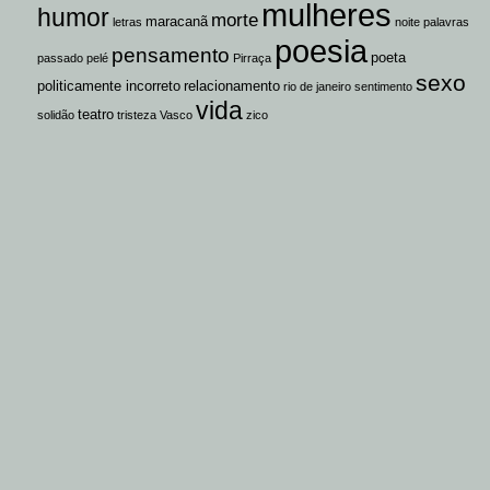
mulheres
humor
morte
maracanã
letras
noite
palavras
poesia
pensamento
poeta
passado
pelé
Pirraça
sexo
politicamente incorreto
relacionamento
rio de janeiro
sentimento
vida
teatro
solidão
tristeza
Vasco
zico