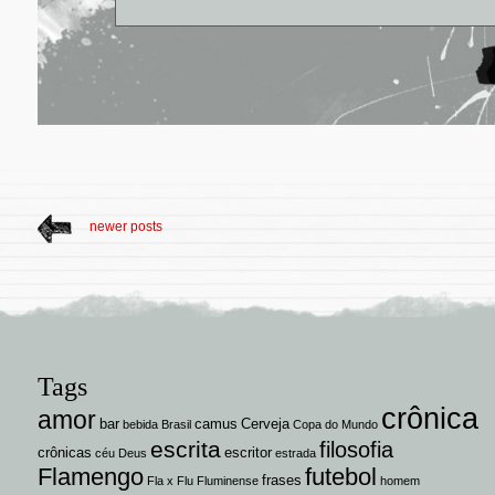
newer posts
Tags
crônica
amor
bar
camus
Cerveja
bebida
Brasil
Copa do Mundo
escrita
filosofia
crônicas
escritor
céu
Deus
estrada
Flamengo
futebol
frases
Fla x Flu
Fluminense
homem