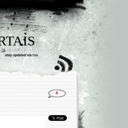
RTAIS
stay updated via
rss
0