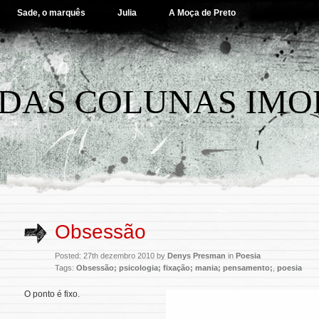
Sade, o marquês
Julia
A Moça de Preto
DAS COLUNAS IMO
Obsessão
Posted: 27th dezembro 2010 by
Denys Presman
in
Poesia
Tags:
Obsessão; psicologia; fixação; mania; pensamento;
,
poesia
O ponto é fixo.