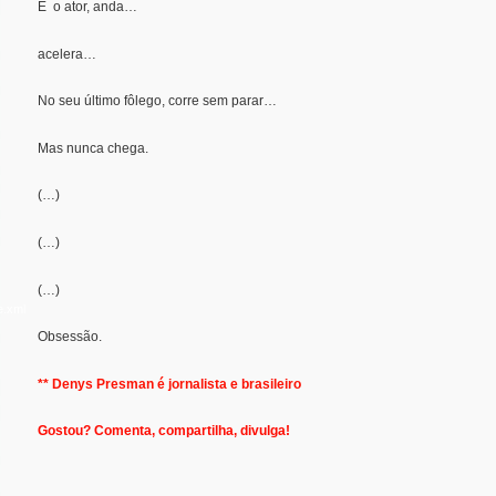
E o ator, anda…
acelera…
No seu último fôlego, corre sem parar…
Mas nunca chega.
(…)
(…)
(…)
e.xml
Obsessão.
** Denys Presman é jornalista e brasileiro
Gostou? Comenta, compartilha, divulga!