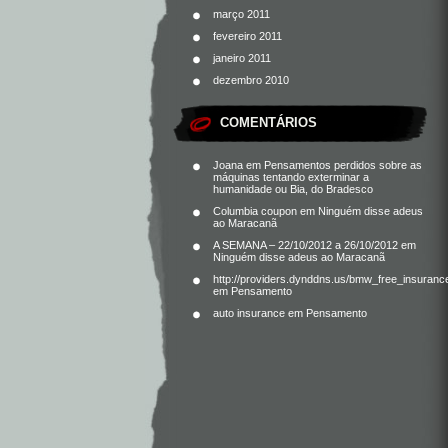
março 2011
fevereiro 2011
janeiro 2011
dezembro 2010
COMENTÁRIOS
Joana
em
Pensamentos perdidos sobre as
máquinas tentando exterminar a
humanidade ou Bia, do Bradesco
Columbia coupon
em
Ninguém disse adeus
ao Maracanã
A SEMANA – 22/10/2012 a 26/10/2012
em
Ninguém disse adeus ao Maracanã
http://providers.dynddns.us/bmw_free_insuranc
em
Pensamento
auto insurance
em
Pensamento