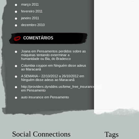
março 2011
fevereiro 2011
janeiro 2011
dezembro 2010
COMENTÁRIOS
Joana
em
Pensamentos perdidos sobre as
máquinas tentando exterminar a
humanidade ou Bia, do Bradesco
Columbia coupon
em
Ninguém disse adeus
ao Maracanã
A SEMANA – 22/10/2012 a 26/10/2012
em
Ninguém disse adeus ao Maracanã
http://providers.dynddns.us/bmw_free_insurance.xml
em
Pensamento
auto insurance
em
Pensamento
Social Connections
Tags