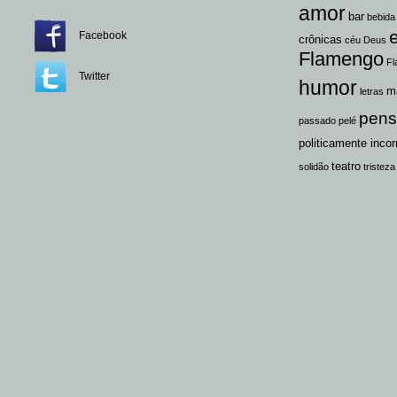
amor
bar
bebida
Facebook
crônicas
céu
Deus
Flamengo
Fl
Twitter
humor
m
letras
pen
passado
pelé
politicamente incor
teatro
solidão
tristeza