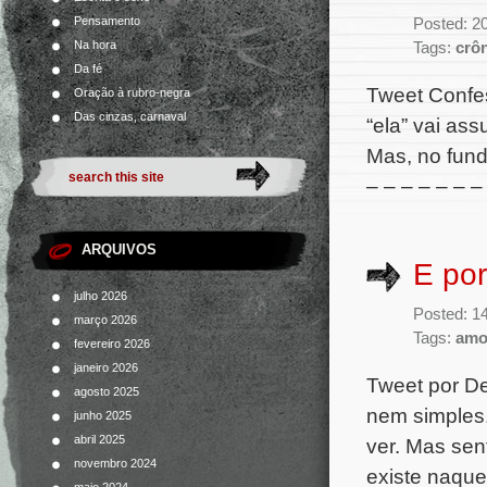
Pensamento
Posted: 2
Na hora
Tags:
crô
Da fé
Tweet Confes
Oração à rubro-negra
Das cinzas, carnaval
“ela” vai as
Mas, no fundo
– – – – – – –
ARQUIVOS
E po
julho 2026
Posted: 1
março 2026
Tags:
amo
fevereiro 2026
janeiro 2026
Tweet por De
agosto 2025
nem simples.
junho 2025
abril 2025
ver. Mas sen
novembro 2024
existe naque