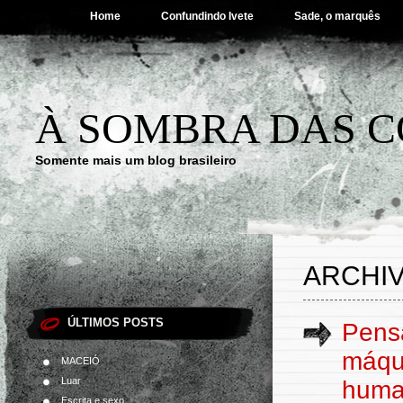
Home
Confundindo Ivete
Sade, o marquês
À SOMBRA DAS C
Somente mais um blog brasileiro
ARCHIV
ÚLTIMOS POSTS
Pens
máqui
MACEIÓ
Luar
huma
Escrita e sexo