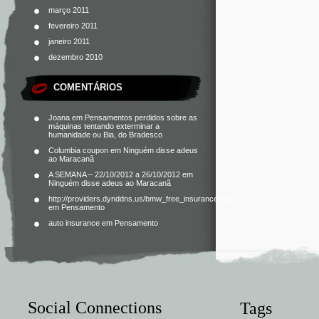
março 2011
fevereiro 2011
janeiro 2011
dezembro 2010
COMENTÁRIOS
Joana
em
Pensamentos perdidos sobre as
máquinas tentando exterminar a
humanidade ou Bia, do Bradesco
Columbia coupon
em
Ninguém disse adeus
ao Maracanã
A SEMANA – 22/10/2012 a 26/10/2012
em
Ninguém disse adeus ao Maracanã
http://providers.dynddns.us/bmw_free_insurance.xml
em
Pensamento
auto insurance
em
Pensamento
Social Connections
Tags