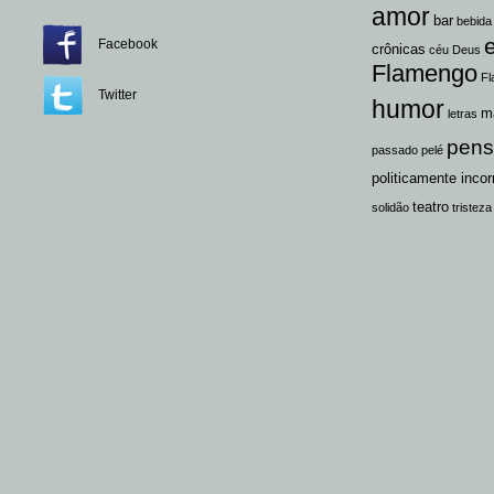
amor
bar
bebida
Facebook
crônicas
céu
Deus
Flamengo
Fl
Twitter
humor
m
letras
pen
passado
pelé
politicamente incor
teatro
solidão
tristeza