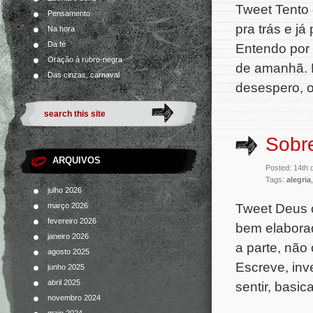
Tweet Tento 
Pensamento
pra trás e já
Na hora
Da fé
Entendo por
Oração à rubro-negra
de amanhã. D
Das cinzas, carnaval
desespero, 
Sobre
ARQUIVOS
Posted: 14th
Tags:
alegria
julho 2026
Tweet Deus c
março 2026
fevereiro 2026
bem elaborad
janeiro 2026
a parte, não
agosto 2025
Escreve, inv
junho 2025
abril 2025
sentir, basi
novembro 2024