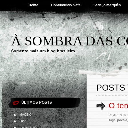
Home
Confundindo Ivete
Sade, o marquês
À SOMBRA DAS C
Somente mais um blog brasileiro
POSTS 
ÚLTIMOS POSTS
O te
MACEIÓ
Posted: 30th 
Tags:
poesia
Luar
Escrita e sexo