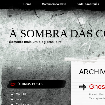
Home
Confundindo Ivete
Sade, o marquês
À SOMBRA DAS C
Somente mais um blog brasileiro
ARCHIV
ÚLTIMOS POSTS
Ghos
MACEIÓ
Posted: 22nd
Tags:
ghosti
Luar
Escrita e sexo