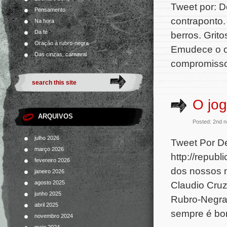
Tweet por: D
Pensamento
contraponto.
Na hora
Da fé
berros. Grit
Oração à rubro-negra
Emudece o o
Das cinzas, carnaval
compromisso
O jog
ARQUIVOS
Posted: 2nd 
julho 2026
Tweet Por De
março 2026
http://republ
fevereiro 2026
dos nossos 
janeiro 2026
Claudio Cruz
agosto 2025
junho 2025
Rubro-Negra
abril 2025
sempre é bo
novembro 2024