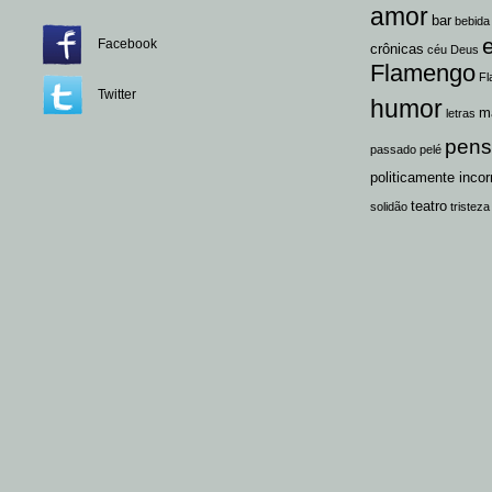
amor
bar
bebida
Facebook
crônicas
céu
Deus
Flamengo
Fl
Twitter
humor
m
letras
pen
passado
pelé
politicamente incor
teatro
solidão
tristeza