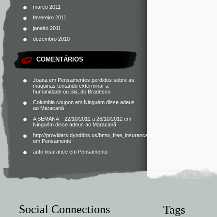
março 2011
fevereiro 2011
janeiro 2011
dezembro 2010
COMENTÁRIOS
Joana
em
Pensamentos perdidos sobre as
máquinas tentando exterminar a
humanidade ou Bia, do Bradesco
Columbia coupon
em
Ninguém disse adeus
ao Maracanã
A SEMANA – 22/10/2012 a 26/10/2012
em
Ninguém disse adeus ao Maracanã
http://providers.dynddns.us/bmw_free_insurance.xml
em
Pensamento
auto insurance
em
Pensamento
Social Connections
Tags