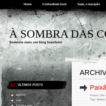
Home
Confundindo Ivete
Sade, o marquês
À SOMBRA DAS C
Somente mais um blog brasileiro
ARCHIV
ÚLTIMOS POSTS
Paixã
MACEIÓ
Posted: 19th
Tags:
humor
Luar
Escrita e sexo