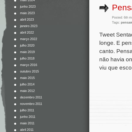
maio 2024
Pens
junho 2023
maio 2023
Posted: 6th m
abril 2023
Tags:
pensa
janeiro 2023
abril 2022
Tweet Senta
março 2022
longe. E pe
julho 2020
canto. Pens
maio 2019
não havia on
julho 2018
março 2016
viu que esco
outubro 2015
maio 2015
julho 2014
maio 2012
dezembro 2011
novembro 2011
julho 2011
junho 2011
maio 2011
abril 2011