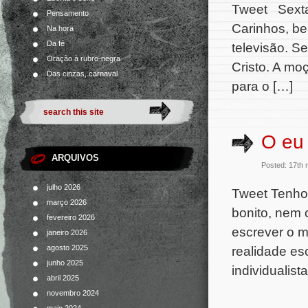
Tweet Sexta
Pensamento
Carinhos, be
Na hora
Da fé
televisão. S
Oração à rubro-negra
Cristo. A moç
Das cinzas, carnaval
para o […]
O eu
ARQUIVOS
Posted: 17th
julho 2026
Tweet Tenho 
março 2026
bonito, nem 
fevereiro 2026
escrever o m
janeiro 2026
realidade es
agosto 2025
junho 2025
individualis
abril 2025
novembro 2024