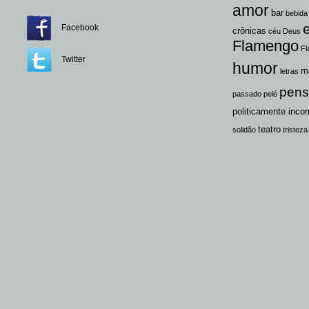
amor
bar
bebida
Facebook
crônicas
céu
Deus
Flamengo
Fl
Twitter
humor
m
letras
pen
passado
pelé
politicamente incor
teatro
solidão
tristeza