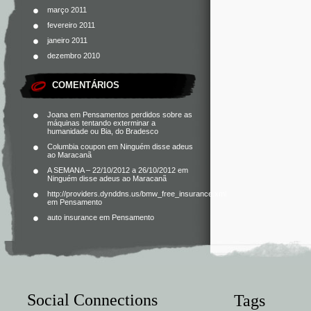
março 2011
fevereiro 2011
janeiro 2011
dezembro 2010
COMENTÁRIOS
Joana
em
Pensamentos perdidos sobre as
máquinas tentando exterminar a
humanidade ou Bia, do Bradesco
Columbia coupon
em
Ninguém disse adeus
ao Maracanã
A SEMANA – 22/10/2012 a 26/10/2012
em
Ninguém disse adeus ao Maracanã
http://providers.dynddns.us/bmw_free_insurance.xml
em
Pensamento
auto insurance
em
Pensamento
Social Connections
Tags