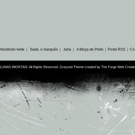
fundindo Ivete
|
Sade, o marquês
|
Julia
|
A Moça de Preto
|
Posts RSS
|
Co
NAS IMORTAIS. All Rights Reserved. Greyzed Theme created by
The Forge Web Creati