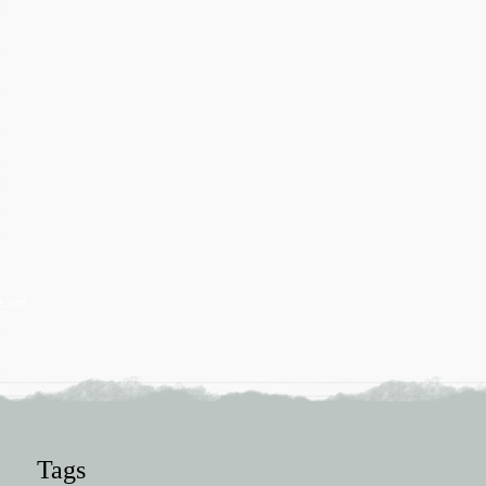
e.xml
Tags