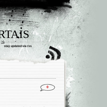
RTAIS
stay updated via
rss
0