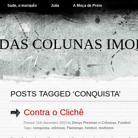
Sade, o marquês
Julia
A Moça de Preto
DAS COLUNAS IMO
POSTS TAGGED ‘CONQUISTA’
Contra o Clichê
Posted: 11th dezembro 2010 by
Denys Presman
in
Crônicas
,
Futebol
Tags:
conquista
,
crônicas
,
Flamengo
,
futebol
,
mulheres