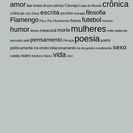
crônica
amor
bar
camus
Cerveja
bebida
Brasil
Copa do Mundo
escrita
filosofia
crônicas
escritor
céu
Deus
estrada
Flamengo
futebol
frases
Fla x Flu
Fluminense
homem
mulheres
humor
morte
maracanã
letras
noite
palavras
poesia
pensamento
poeta
passado
pelé
Pirraça
sexo
politicamente incorreto
relacionamento
rio de janeiro
sentimento
vida
teatro
solidão
tristeza
Vasco
zico