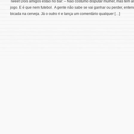
Tweet Dois amigos estão no bar: – Não costumo disputar mulher, mas têm a
jogo. E é que nem futebol. A gente não sabe se vai ganhar ou perder, ent
bicada na cerveja. Já o outro ri e lança um comentário qualquer […]