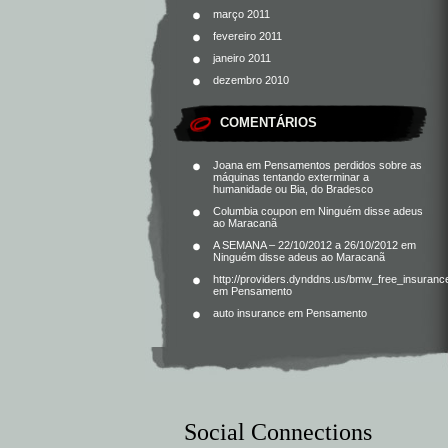
março 2011
fevereiro 2011
janeiro 2011
dezembro 2010
COMENTÁRIOS
Joana
em
Pensamentos perdidos sobre as
máquinas tentando exterminar a
humanidade ou Bia, do Bradesco
Columbia coupon
em
Ninguém disse adeus
ao Maracanã
A SEMANA – 22/10/2012 a 26/10/2012
em
Ninguém disse adeus ao Maracanã
http://providers.dynddns.us/bmw_free_insuranc
em
Pensamento
auto insurance
em
Pensamento
Social Connections