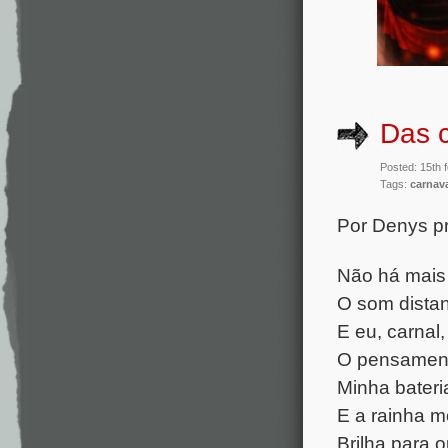
Das c
Posted: 15th 
Tags:
carnav
Por Denys 
Não há mais 
O som distan
E eu, carnal,
O pensament
Minha bateri
E a rainha 
Brilha para o