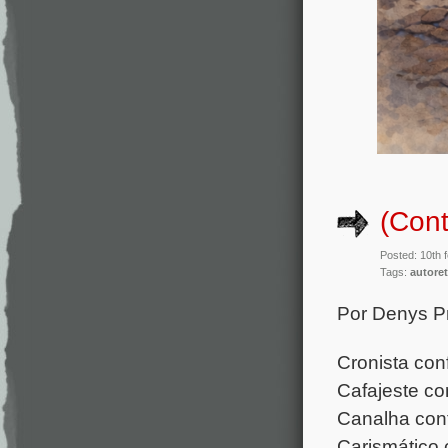
(Cont
Posted: 10th 
Tags:
autoret
Por Denys 
Cronista con
Cafajeste c
Canalha con
Carismático c