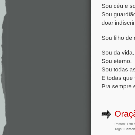
Sou céu e so
Sou guardião
doar indiscr
Sou filho de
Sou da vida,
Sou eterno.
Sou todas as 
E todas que v
Pra sempre 
Oraç
Posted: 17th 
Tags:
Flame