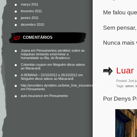
março 2011
Me falou que
fevereiro 2011
janeiro 2011
dezembro 2010
Sem pensar, 
COMENTÁRIOS
Nunca mais v
Joana
em
Pensamentos perdidos sobre as
máquinas tentando exterminar a
humanidade ou Bia, do Bradesco
Columbia coupon
em
Ninguém disse adeus
Luar
ao Maracanã
A SEMANA – 22/10/2012 a 26/10/2012
em
Ninguém disse adeus ao Maracanã
Posted: 2nd j
http://providers.dynddns.us/bmw_free_insurance.xml
Tags:
amor
,
em
Pensamento
auto insurance
em
Pensamento
Por Denys 