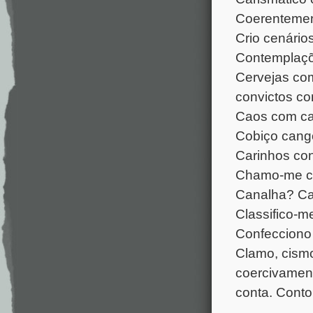
Coerentemen
Crio cenário
Contemplaçõ
Cervejas com
convictos c
Caos com ca
Cobiço cango
Carinhos co
Chamo-me cô
Canalha? C
Classifico-m
Confecciono
Clamo, cism
coercivamen
conta. Conto