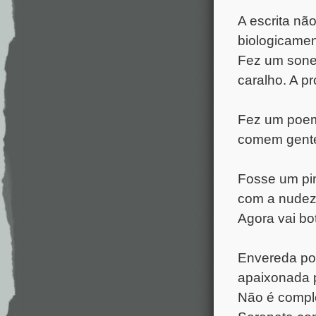
A escrita nã
biologicamen
Fez um sone
caralho. A p
Fez um poem
comem gente
Fosse um pin
com a nudez
Agora vai bo
Envereda po
apaixonada p
Não é comple