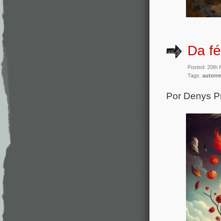
Da fé
Posted: 20th 
Tags:
autorre
Por Denys 