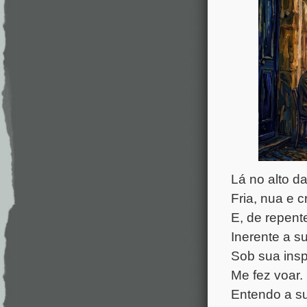
Lá no alto d
Fria, nua e c
E, de repente
Inerente a s
Sob sua inspi
Me fez voar.
Entendo a su