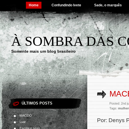
Home
Confundindo Ivete
Sade, o marquês
À SOMBRA DAS C
Somente mais um blog brasileiro
MAC
ÚLTIMOS POSTS
Posted: 2nd j
Tags:
mulher
MACEIÓ
Por: Denys 
Luar
Escrita e sexo