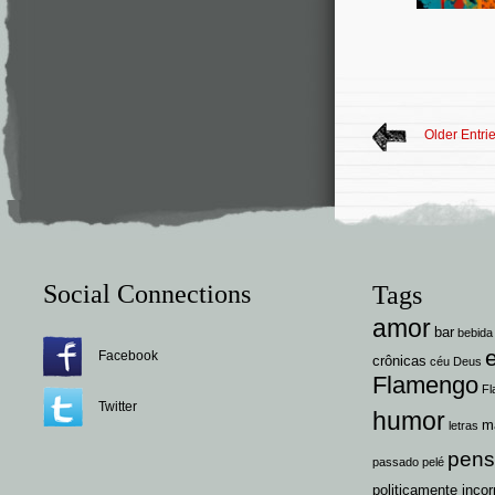
Older Entri
Social Connections
Tags
amor
bar
bebida
Facebook
crônicas
céu
Deus
Flamengo
Fl
Twitter
humor
m
letras
pen
passado
pelé
politicamente incor