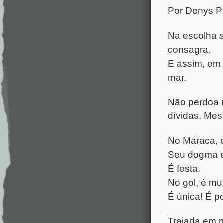
Por Denys 
Na escolha s
consagra.
E assim, em o
mar.
Não perdoa 
dívidas. Mes
No Maraca, c
Seu dogma é 
É festa.
No gol, é mul
É única! É 
Trajada em r