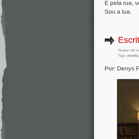
E pela rua, ve
Sou a lua.
Escri
Posted: 5th 
Tags:
escrita
Por: Denys 