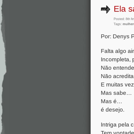
Ela 
Posted: 8th f
Tags:
mulher
Por: Denys 
Falta algo a
Incompleta, 
Não entende
Não acredita
E muitas vez
Mas sabe…
Mas é…
é desejo.
Intriga pela 
Tem vontade