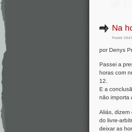
Na h
Posted: 23rd 
por Denys 
Passei a pre
horas com nú
12.
E a conclusã
não importa 
Aliás, dizem
do livre-arb
deixar as ho