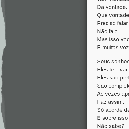
Da vontade.
Que vontade
Preciso fala
Não falo.
Mas isso vo
E muitas vez
Seus sonhos
Eles te levam
Eles são perf
São complet
As vezes apa
Faz assim:
Só acorde dep
E sobre isso
Não sabe?