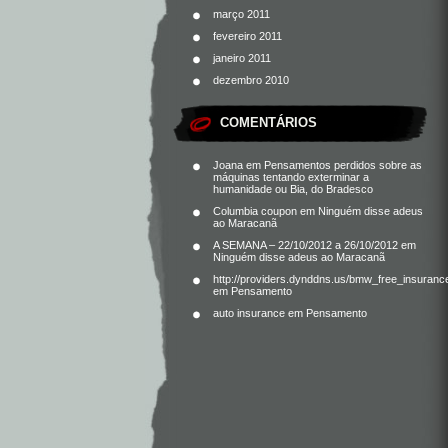
março 2011
fevereiro 2011
janeiro 2011
dezembro 2010
COMENTÁRIOS
Joana
em
Pensamentos perdidos sobre as
máquinas tentando exterminar a
humanidade ou Bia, do Bradesco
Columbia coupon
em
Ninguém disse adeus
ao Maracanã
A SEMANA – 22/10/2012 a 26/10/2012
em
Ninguém disse adeus ao Maracanã
http://providers.dynddns.us/bmw_free_insuranc
em
Pensamento
auto insurance
em
Pensamento