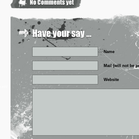
Name
Mail (will not be 
Website
e.xml