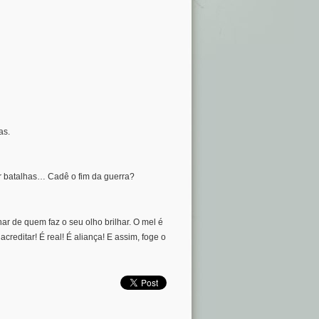
as.
er batalhas… Cadê o fim da guerra?
har de quem faz o seu olho brilhar. O mel é
acreditar! É real! É aliança! E assim, foge o