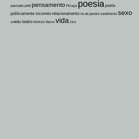
poesia
pensamento
poeta
passado
pelé
Pirraça
sexo
politicamente incorreto
relacionamento
rio de janeiro
sentimento
vida
teatro
solidão
tristeza
Vasco
zico