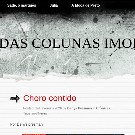
Sade, o marquês
Julia
A Moça de Preto
DAS COLUNAS IMO
Choro contido
Posted: 1st fevereiro 2026 by
Denys Presman
in
Crônicas
Tags:
mulheres
Por Denys presman