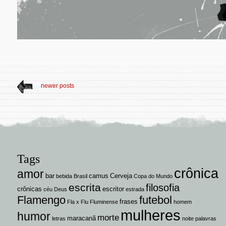
newer posts
Tags
crônica
amor
bar
camus
Cerveja
bebida
Brasil
Copa do Mundo
escrita
filosofia
crônicas
escritor
céu
Deus
estrada
Flamengo
futebol
frases
Fla x Flu
Fluminense
homem
mulheres
humor
morte
maracanã
letras
noite
palavras