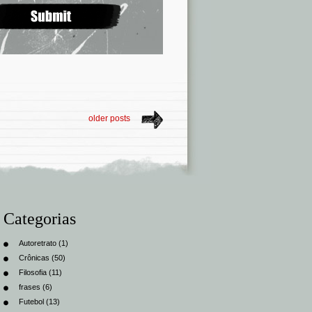
older posts
Categorias
Autoretrato
(1)
Crônicas
(50)
Filosofia
(11)
frases
(6)
Futebol
(13)